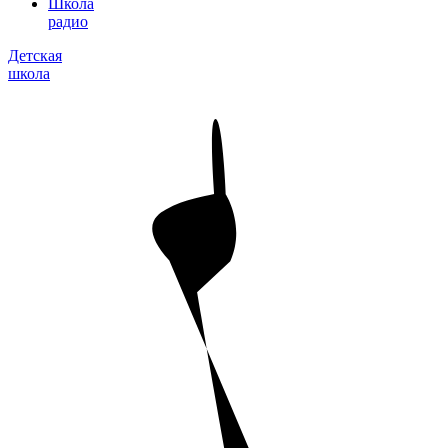
Школа
радио
Детская
школа