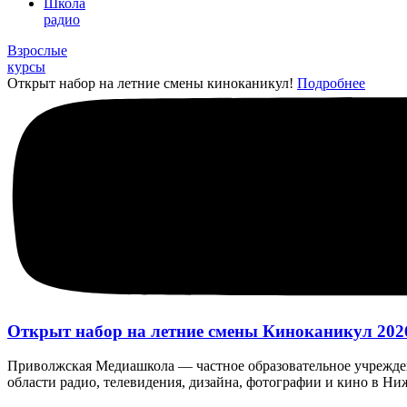
Школа
радио
Взрослые
курсы
Открыт набор на летние смены киноканикул!
Подробнее
Открыт набор на летние смены Киноканикул 202
Приволжская Медиашкола — частное образовательное учрежден
области радио, телевидения, дизайна, фотографии и кино в Н