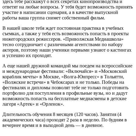
здесь тебе расскажут о всех секретах кинопроизводства и
ответят на любые вопросы. У тебя будет возможность принять
участие в написании сценария, а в качестве выпускной
работы ваша группа снимет собственный фильм.
В нашей школе тебя ждет постоянная практика в учебных
съемках, а также у тебя есть возможность попасть в проекты
нижегородских режиссеров. «Приволжская Медиашкола»
тесно сотрудничает с различными агентствами по набору
актеров, поэтому наши ученики первыми узнают о кастингах
и успешно их проходят.
А еще нашей дружной командой мы поедем на всероссийские
и международные фестивали: «Включайся» и «Московский
кораблик мечты» в Москве, «Волга-Юнпресс» в Тольятти,
«Волжские встречи» в Чебоксарах и не только. Победы на
фестивалях и дипломы позволят тебе не только подготовить
портфолио для поступления в профильные вузы, но и дадут
возможность попасть на бесплатные медиасмены в детские
лагеря «Артек» и «Орленок».
Длительность обучения 8 месяцев (120 часов). Занятия (4
академических часа) проходят 2 раза в неделю. По будням в
вечернее время и в выходной день — в дневное.