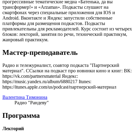
прогрессивные тематические медиа «Батенька, да вы
трансформер!» и «Arzamas». Подкасты слушают на
смартфонах через специальные приложения для IOS и
Android. Вконтакте и Яндекс запустили собственные
платформы для размещения подкастов. Подкасты
привлекательны для рекламодателей. Курс состоит из четырех
блоков: лекторий, занятия по речи, технический практикум,
жанровый практикум.
Мастер-преподаватель
Радио и тележурналист, соавтор подкаста "Партнерский
материал". ССылки на подкаст про новинки кино и книг: ВК:
https://vk.com/partnersmaterial Яндекс:
https://music.yandex.ru/album/6880217 Itunes:
https://itunes.apple.com/us/podcast/партнерский-материал
Валентина Тимонина
Радио "Рандеву"
Программа
Лекторий